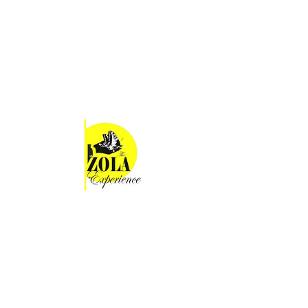
National Association of Black Social
Workers, Inc
ที่อยู่: 2305 Martin Luther King Jr. Ave
SE, Washington DC 20020
โทรศัพท์ :
(202) 678 - 4570
โทรสาร :
(202) 678 - 4572
ที่อยู่อีเมล: officemanager@nabsw
พันธมิตรแห่งชาติด้านความเจ็บป่วยทาง
จิต
โทร:
1-800-950
-NAMI (6264)
ที่อยู่อีเมล:
info@nami.org
NAMI Helpline เป็นบริการฟรีที่ให้การ
สนับสนุนโดยเพื่อนทั่วประเทศ โดยให้
ข้อมูล การอ้างอิงทรัพยากร และการ
สนับสนุนผู้ที่มีภาวะสุขภาพจิต สมาชิกใน
ครอบครัวและผู้ดูแล ผู้ให้บริการด้าน