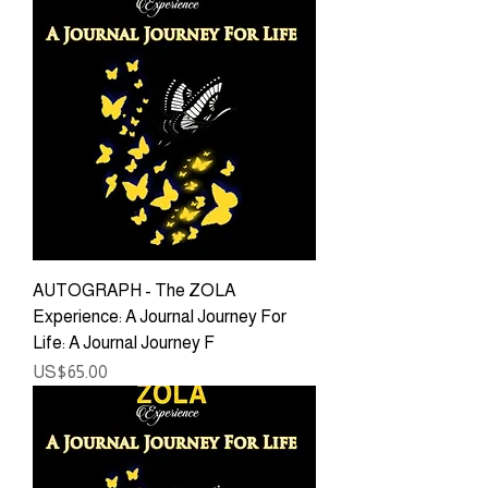
AUTOGRAPH - The ZOLA
Experience: A Journal Journey For
Life: A Journal Journey F
ราคา
US$65.00