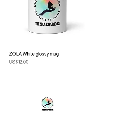
ZOLA White glossy mug
ราคา
US$12.00