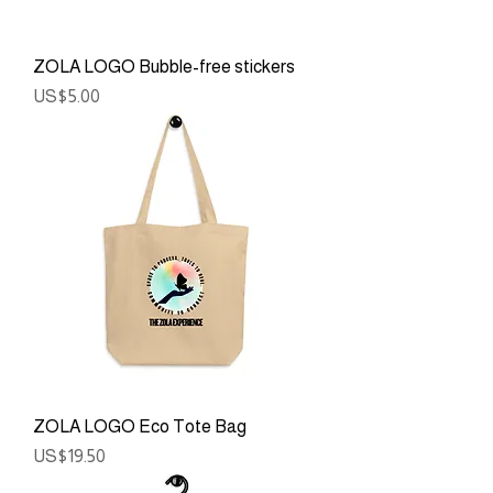
ZOLA LOGO Bubble-free stickers
ราคา
US$5.00
ZOLA LOGO Eco Tote Bag
ราคา
US$19.50