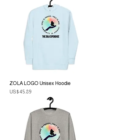
ZOLA LOGO Unisex Hoodie
ราคา
US$45.89