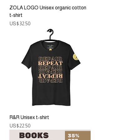
ZOLA LOGO Unisex organic cotton
t-shirt
ราคา
US$32.50
R&R Unisex t-shirt
ราคา
US$22.50